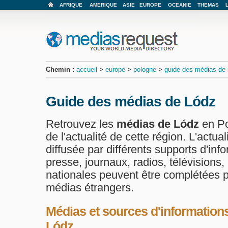
AFRIQUE
AMERIQUE
ASIE
EUROPE
OCEANIE
THEMAS
Chemin :
accueil
>
europe
>
pologne
>
guide des médias de l
Guide des médias de Lódz
Retrouvez les
médias de Lódz
en Po
de l'actualité de cette région. L'actual
diffusée par différents supports d'in
presse, journaux, radios, télévisions,
nationales peuvent être complétées p
médias étrangers.
Médias et sources d'informations
Lódz