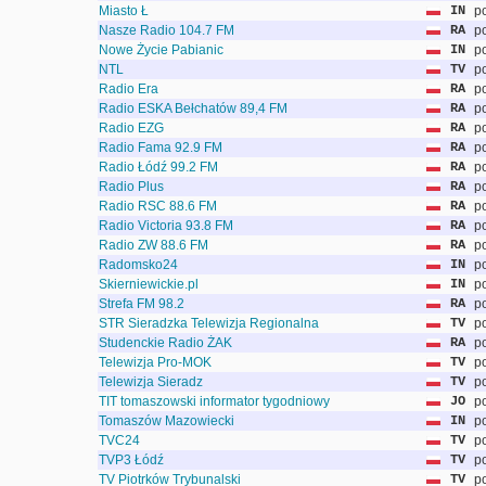
Miasto Ł
IN
po
Nasze Radio 104.7 FM
RA
po
Nowe Życie Pabianic
IN
po
NTL
TV
po
Radio Era
RA
po
Radio ESKA Bełchatów 89,4 FM
RA
po
Radio EZG
RA
po
Radio Fama 92.9 FM
RA
po
Radio Łódź 99.2 FM
RA
po
Radio Plus
RA
po
Radio RSC 88.6 FM
RA
po
Radio Victoria 93.8 FM
RA
po
Radio ZW 88.6 FM
RA
po
Radomsko24
IN
po
Skierniewickie.pl
IN
po
Strefa FM 98.2
RA
po
STR Sieradzka Telewizja Regionalna
TV
po
Studenckie Radio ŻAK
RA
po
Telewizja Pro-MOK
TV
po
Telewizja Sieradz
TV
po
TIT tomaszowski informator tygodniowy
JO
po
Tomaszów Mazowiecki
IN
po
TVC24
TV
po
TVP3 Łódź
TV
po
TV Piotrków Trybunalski
TV
po