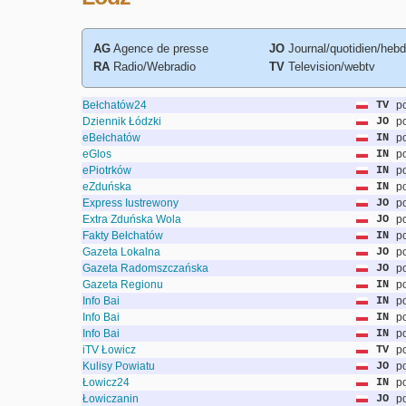
AG
Agence de presse
JO
Journal/quotidien/heb
RA
Radio/Webradio
TV
Television/webtv
Bełchatów24
TV
po
Dziennik Łódzki
JO
po
eBełchatów
IN
po
eGlos
IN
po
ePiotrków
IN
po
eZduńska
IN
po
Express Iustrewony
JO
po
Extra Zduńska Wola
JO
po
Fakty Bełchatów
IN
po
Gazeta Lokalna
JO
po
Gazeta Radomszczańska
JO
po
Gazeta Regionu
IN
po
Info Bai
IN
po
Info Bai
IN
po
Info Bai
IN
po
iTV Łowicz
TV
po
Kulisy Powiatu
JO
po
Łowicz24
IN
po
Łowiczanin
JO
po