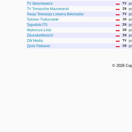
TV Skierniewice
TV
po
TV Tomaszów Mazowiecki
IN
po
Twoja Telewizja Lokalna Bełchatów
TV
po
Tydzien Trybunalski
JO
po
Tygodnik ITS
IN
po
Wyborcza Łódz
IN
po
ZdunskaWola24
IN
po
ZW Media
TV
po
Zycie Pabianic
IN
po
©
2026 Cop